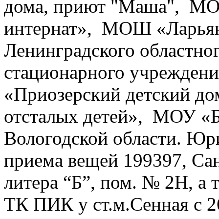
дома, приют "Маша", МО
интернат», МОШ «Ларьян
Ленинградского област
стационарного учреждени
«Приозерский детский до
отсталых детей», МОУ «Б
Вологодской области. Юр
приема вещей 199397, Сан
литера “Б”, пом. № 2H, а 
ТК ПИК у ст.м.Сенная с 26