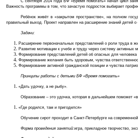
С сентября 2014 года БФ «Время помогать» начал цикл заня
Важность программы в том, что зачастую подросток выбирает профе
Ребёнок живёт в «закрытом пространстве», на полном госуд
правильный выход. Проект направлен на расширение знаний детей о 
Задачи:
Расширение первоначальных представлений о роли труда в жи
Развитие мотивации к учебе и труду через систему активных 
Формирование представлений детей об опасных для человека с
Формирование желания быть здоровым, чувства ответственнос
Формирование активной гражданской позиции и чувства патрио
Принципы работы с детьми БФ «Время помогать»
«Дать удочку, а не рыбу».
Образование – это удочка, которая в дальнейшем поможет «вс
«Где родился, там и пригодился»
Обучение сирот проходит в Санкт-Петербурге на современной
Форма проведения занятий:
игра, прикладное творчес