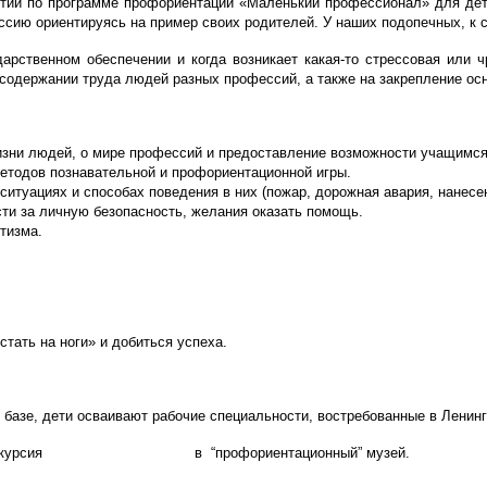
тий по программе профориентации «Маленький профессионал» для дете
ссию ориентируясь на пример своих родителей. У наших подопечных, к 
арственном обеспечении и когда возникает какая-то стрессовая или чр
содержании труда людей разных профессий, а также на закрепление осн
зни людей, о мире профессий и предоставление возможности учащимся 
методов познавательной и профориентационной игры.
итуациях и способах поведения в них (пожар, дорожная авария, нанесе
ти за личную безопасность, желания оказать помощь.
тизма.
тать на ноги» и добиться успеха.
 базе, дети осваивают рабочие специальности, востребованные в Ленинг
тво, экскурсия в “профориентационный” музей.