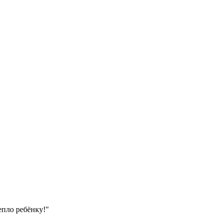
епло ребёнку!"